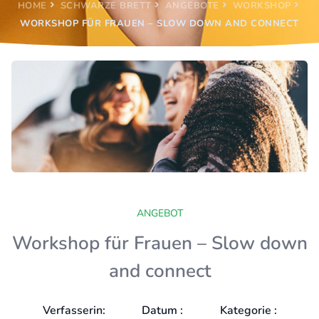
HOME
SCHWARZE BRETT
ANGEBOTE
WORKSHOP
WORKSHOP FÜR FRAUEN – SLOW DOWN AND CONNECT
ANGEBOT
Workshop für Frauen – Slow down
and connect
Verfasserin:
Datum :
Kategorie :