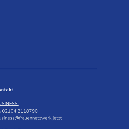
ontakt
USINESS:
02104 2118790
usiness@frauennetzwerk.jetzt