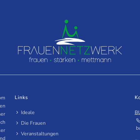
Links
K
vom
en
Ideale
B
ner
ich
Die Frauen
b
ser
Veranstaltungen
und