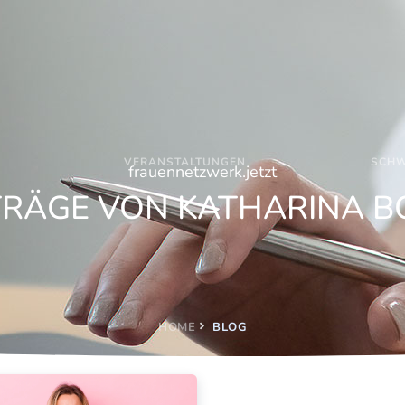
VERANSTALTUNGEN
SCHW
frauennetzwerk.jetzt
TRÄGE VON KATHARINA B
HOME
BLOG