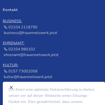
Kontakt
BUSINESS:
02104 2118790
business@frauennetzwerk.jetzt
EHRENAMT:
02104 980102
ehrenamt@frauennetzwerk.jetzt
KULTUR:
0157 73002058
kultur@frauennetzwerk.jetzt
Um Ihnen eine optimale Nutzererfahrung zu bieten,
setzen wir auf dieser Webseite einen Sitzungs-
Cookie ein. Dies gewährleistet, dass unsere
© 2026 frauennetzwerk.jetzt by
foerster fotografie &