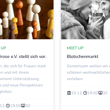
WIRTSCHAFTSFRA
 UP
MEET UP
ose e.V. stellt sich vor.
Blotschenmarkt
, die sich für Frauen stark
Gemeinsam wollen wir 
n und mit ihrem
schönen weihnachtlich
ement Unterstützung,
verleben.
z und neue Perspektiven
lichen.
10.12.
19:00
30
11.
19:00
30