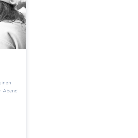
UEN
einen
en Abend