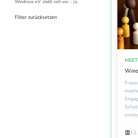
Windrose e.V. stellt sich vor.
- (1)
Filter zurücksetzen
MEET
Windr
Frauen
mache
Engag
Schut
ermög
12.