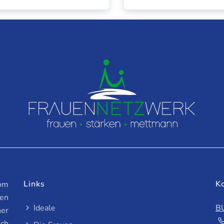
Links
K
vom
en
Ideale
B
ner
ich