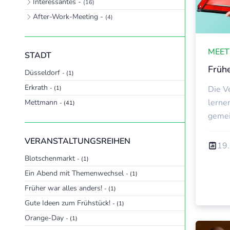
Interessantes -
(16)
W
After-Work-Meeting -
(4)
MEET
STADT
Frühe
Düsseldorf
- (1)
Erkrath
Die V
- (1)
lerne
Mettmann
- (41)
geme
VERANSTALTUNGSREIHEN
19.
Blotschenmarkt
- (1)
Ein Abend mit Themenwechsel
- (1)
Früher war alles anders!
- (1)
Gute Ideen zum Frühstück!
- (1)
Orange-Day
- (1)