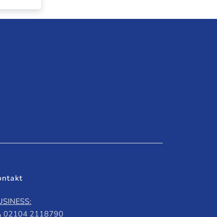
ontakt
USINESS:
02104 2118790