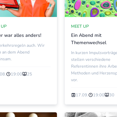
IRTSCHAFTSFRAUEN
WIRTSCHAFTSFRA
 UP
MEET UP
r war alles anders!
Ein Abend mit
Themenwechsel
erkehrsregeln auch. Wir
n an dem Abend
In kurzen Impulsvorträg
insam.
stellen verschiedene
Referentinnen ihre Arbei
Methoden und Herzensp
08.
19:00
25
vor.
17.09.
19:00
30