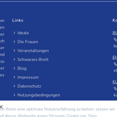
Links
K
vom
en
Ideale
B
ner
ich
Die Frauen
b
ser
Veranstaltungen
und
E
Schwarzes Brett
 zu
ser
Blog
e
les
Impressum
K
Datenschutz
Nutzungsbedingungen
k
m Ihnen eine optimale Nutzererfahrung zu bieten, setzen wir
uf dieser Webseite einen Sitzungs-Cookie ein. Dies