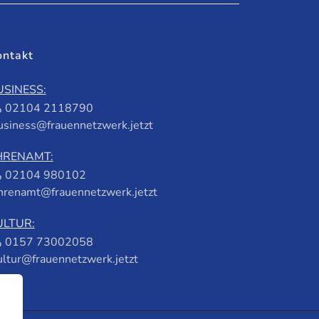
ontakt
USINESS:
02104 2118790
usiness@frauennetzwerk.jetzt
HRENAMT:
02104 980102
hrenamt@frauennetzwerk.jetzt
ULTUR:
0157 73002058
ultur@frauennetzwerk.jetzt