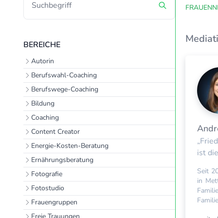
FRAUENN
Mediat
BEREICHE
Autorin
Berufswahl-Coaching
Berufswege-Coaching
Bildung
Coaching
Andr
Content Creator
„Frie
Energie-Kosten-Beratung
ist di
Ernährungsberatung
Seit 20
Fotografie
in Met
Fotostudio
Famili
Familie
Frauengruppen
Freie Trauungen