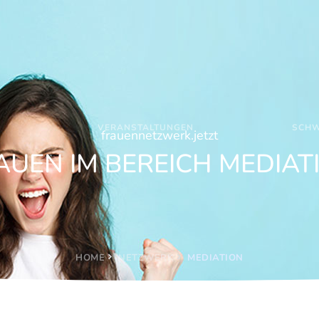
VERANSTALTUNGEN
SCHW
frauennetzwerk.jetzt
AUEN IM BEREICH MEDIAT
HOME
NETZWERK
MEDIATION