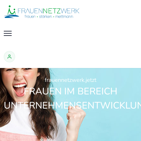
frauennetzwerk.jetzt
FRAUEN IM BEREICH
UNTERNEHMENSENTWICKLU