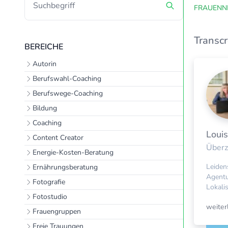
FRAUENN
Transcr
BEREICHE
Autorin
Berufswahl-Coaching
Berufswege-Coaching
Bildung
Coaching
Loui
Content Creator
Überz
Energie-Kosten-Beratung
Leiden
Ernährungsberatung
Agent
Fotografie
Lokali
Fotostudio
weite
Frauengruppen
Freie Trauungen