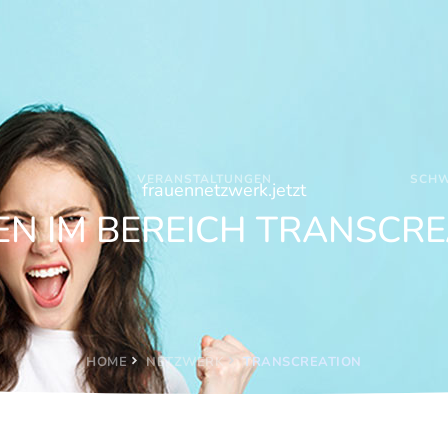
VERANSTALTUNGEN
SCHW
frauennetzwerk.jetzt
EN IM BEREICH TRANSCRE
HOME
NETZWERK
TRANSCREATION