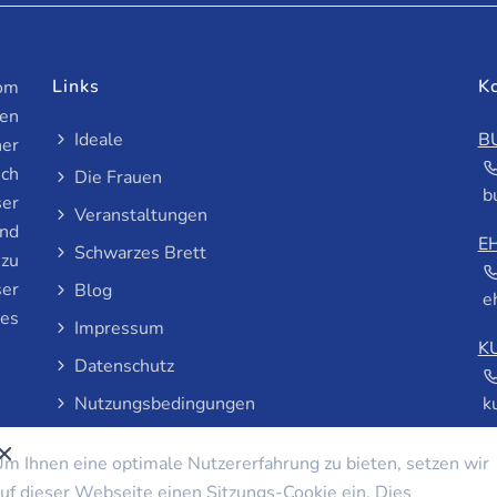
Links
K
vom
en
Ideale
B
ner
ich
Die Frauen
b
ser
Veranstaltungen
und
E
Schwarzes Brett
 zu
ser
Blog
e
les
Impressum
K
Datenschutz
Nutzungsbedingungen
k
m Ihnen eine optimale Nutzererfahrung zu bieten, setzen wir
uf dieser Webseite einen Sitzungs-Cookie ein. Dies