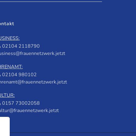
ontakt
USINESS:
02104 2118790
usiness@frauennetzwerk.jetzt
HRENAMT:
02104 980102
hrenamt@frauennetzwerk.jetzt
ULTUR:
0157 73002058
ultur@frauennetzwerk.jetzt