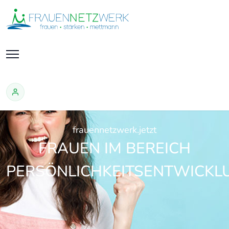
frauennetzwerk.jetzt
FRAUEN IM BEREICH
PERSÖNLICHKEITSENTWICKL