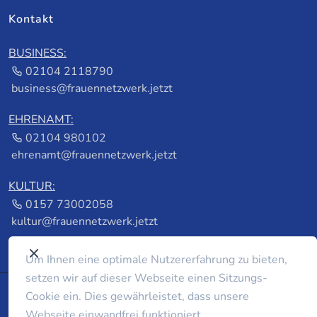
Kontakt
BUSINESS:
02104 2118790
business@frauennetzwerk.jetzt
EHRENAMT:
02104 980102
ehrenamt@frauennetzwerk.jetzt
KULTUR:
0157 73002058
kultur@frauennetzwerk.jetzt
Um Ihnen eine optimale Nutzererfahrung zu bieten,
setzen wir auf dieser Webseite einen Sitzungs-
Cookie ein. Dies gewährleistet, dass unsere
© 2026 frauennetzwerk.jetzt by
foerster fotografie &
Webseite einwandfrei funktioniert.