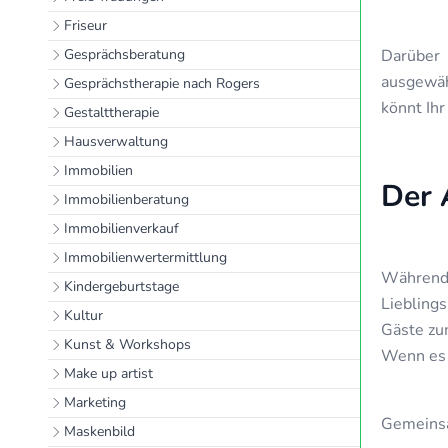
Friseur
Gesprächsberatung
Darüber 
ausgewäh
Gesprächstherapie nach Rogers
könnt Ihr
Gestalttherapie
Hausverwaltung
Immobilien
Der 
Immobilienberatung
Immobilienverkauf
Immobilienwertermittlung
Während 
Kindergeburtstage
Liebling
Kultur
Gäste zum
Kunst & Workshops
Wenn es 
Make up artist
Marketing
Gemeinsa
Maskenbild