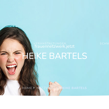
VERANSTALTUNGEN
SCHW
frauennetzwerk.jetzt
HEIKE BARTELS
HOME
NETZWERK
HEIKE BARTELS