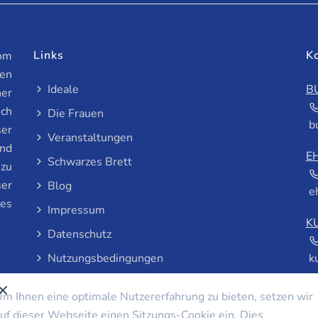
Links
K
vom
en
Ideale
B
ner
ich
Die Frauen
b
ser
Veranstaltungen
und
E
Schwarzes Brett
 zu
ser
Blog
e
les
Impressum
K
Datenschutz
Nutzungsbedingungen
k
m Ihnen eine optimale Nutzererfahrung zu bieten, setzen wir
uf dieser Webseite einen Sitzungs-Cookie ein. Dies