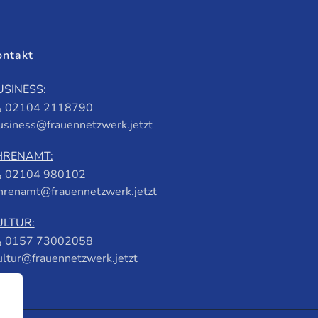
ontakt
USINESS:
02104 2118790
usiness@frauennetzwerk.jetzt
HRENAMT:
02104 980102
hrenamt@frauennetzwerk.jetzt
ULTUR:
0157 73002058
ultur@frauennetzwerk.jetzt