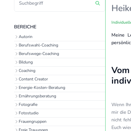
Heik
Individuel
BEREICHE
Meine Le
Autorin
persönlic
Berufswahl-Coaching
Berufswege-Coaching
Bildung
Vom
Coaching
indi
Content Creator
Energie-Kosten-Beratung
Ernährungsberatung
Wenn Ihr
Fotografie
mir die D
Fotostudio
nicht feh
Frauengruppen
Euch wied
Freie Trauungen