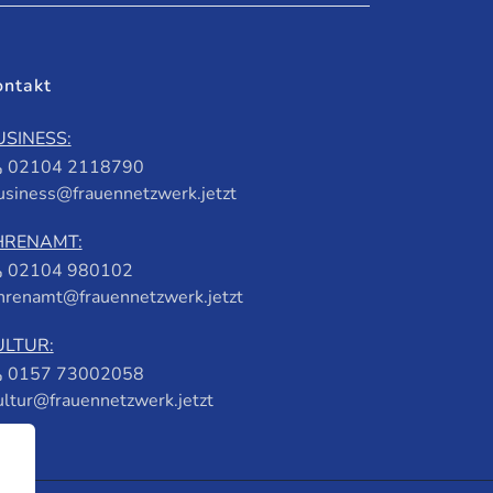
ontakt
USINESS:
02104 2118790
usiness@frauennetzwerk.jetzt
HRENAMT:
02104 980102
hrenamt@frauennetzwerk.jetzt
ULTUR:
0157 73002058
ultur@frauennetzwerk.jetzt