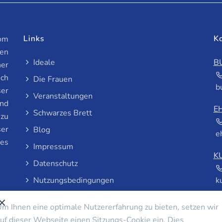
Links
K
vom
en
Ideale
B
ner
ich
Die Frauen
b
ser
Veranstaltungen
und
E
Schwarzes Brett
 zu
ser
Blog
e
les
Impressum
K
Datenschutz
Nutzungsbedingungen
k
m Ihnen eine optimale Nutzererfahrung zu bieten, setzen wir
uf dieser Webseite einen Sitzungs-Cookie ein. Dies