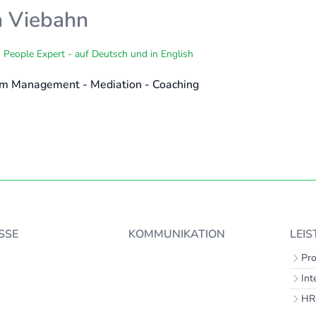
a Viebahn
 People Expert - auf Deutsch und in English
im Management - Mediation - Coaching
SSE
KOMMUNIKATION
LEI
Pr
In
HR 