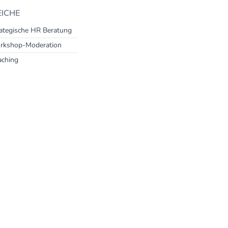
EICHE
ategische HR Beratung
rkshop-Moderation
aching