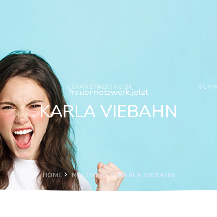
VERANSTALTUNGEN
SCHW
frauennetzwerk.jetzt
KARLA VIEBAHN
HOME
NETZWERK
KARLA VIEBAHN