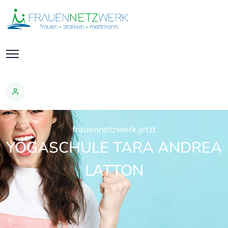
frauennetzwerk.jetzt
YOGASCHULE TARA ANDREA
LATTON