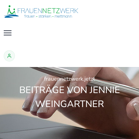
frauennetzwerk.jetzt
BEITRÄGE VON JENNIE
WEINGARTNER