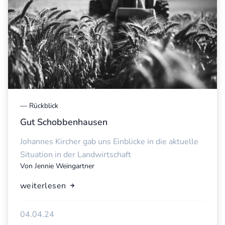
—
Rückblick
Gut Schobbenhausen
Johannes Kircher gab uns Einblicke in die aktuelle
Situation in der Landwirtschaft
Von
Jennie Weingartner
weiterlesen
04.04.24